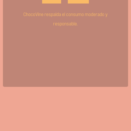
ChocoVine respalda el consumo moderado y
responsable.