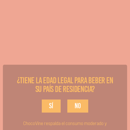
CHOCOVINE
¿Tiene la edad legal para beber en
COCONUT & WHITE CHOCOLATE
su país de residencia?
sí
no
¡Disfruta de un toque tropical de
felicidad con el nuevo sabor de
ChocoVine respalda el consumo moderado y
chocolate blanco 1) con coco de