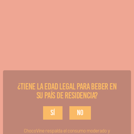
Estos sabores crean una mezcla armoniosa que es a la vez
deliciosa y placentera, porque evoca la sensación de tomarse algo
bajo el sol tropical.
Tiempo de preparación: 5 minutos | Para: 1 persona
Ingredientes
236 ml de ChocoVine Coco y Chocolate Blanco
Opcional: copos de coco
¿Tiene la edad legal para beber en
Decore el borde del vaso más tropical que tenga con copos de
su país de residencia?
coco y rellénelo con cubitos de hielo. Luego, vierta 236 ml de
ChocoVine Coco y Chocolate Blanco sobre el hielo y remuévalo un
sí
no
poco con una pajita elegante.
ChocoVine respalda el consumo moderado y